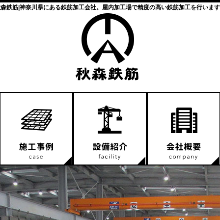
秋森鉄筋|神奈川県にある鉄筋加工会社。屋内加工場で精度の高い鉄筋加工を行います