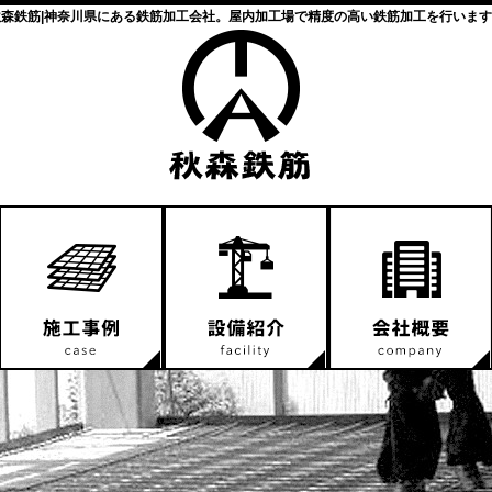
秋森鉄筋|神奈川県にある鉄筋加工会社。屋内加工場で精度の高い鉄筋加工を行います