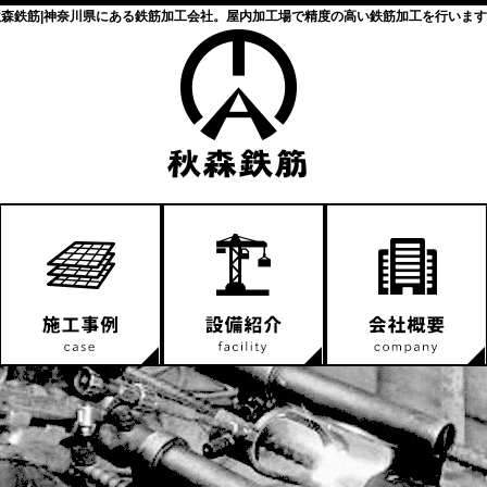
秋森鉄筋|神奈川県にある鉄筋加工会社。屋内加工場で精度の高い鉄筋加工を行います