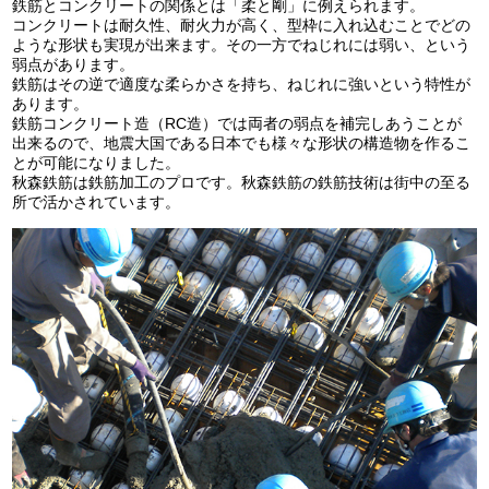
鉄筋とコンクリートの関係とは「柔と剛」に例えられます。
コンクリートは耐久性、耐火力が高く、型枠に入れ込むことでどの
ような形状も実現が出来ます。その一方でねじれには弱い、という
弱点があります。
鉄筋はその逆で適度な柔らかさを持ち、ねじれに強いという特性が
あります。
鉄筋コンクリート造（RC造）では両者の弱点を補完しあうことが
出来るので、地震大国である日本でも様々な形状の構造物を作るこ
とが可能になりました。
秋森鉄筋は鉄筋加工のプロです。秋森鉄筋の鉄筋技術は街中の至る
所で活かされています。